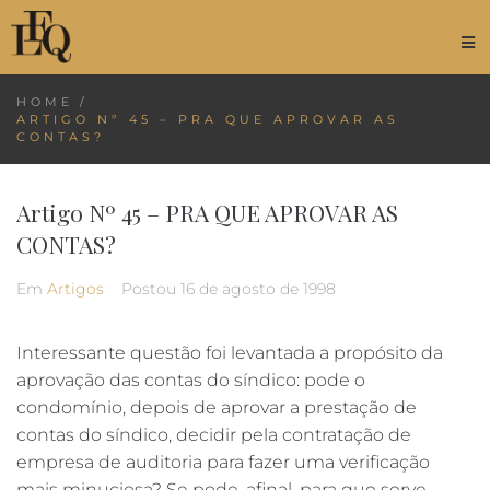
HOME
/
ARTIGO Nº 45 – PRA QUE APROVAR AS
CONTAS?
Artigo Nº 45 – PRA QUE APROVAR AS
CONTAS?
Em
Artigos
Postou
16 de agosto de 1998
Interessante questão foi levantada a propósito da
aprovação das contas do síndico: pode o
condomínio, depois de aprovar a prestação de
contas do síndico, decidir pela contratação de
empresa de auditoria para fazer uma verificação
mais minuciosa? Se pode, afinal, para que serve