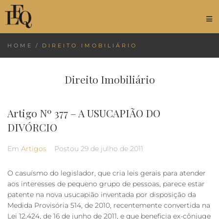
HOME
/
DIREITO IMOBILIÁRIO
Direito Imobiliário
Artigo Nº 377 – A USUCAPIÃO DO
DIVÓRCIO
Em
Artigos
Postou
29 de julho de 2011
O casuísmo do legislador, que cria leis gerais para atender
aos interesses de pequeno grupo de pessoas, parece estar
patente na nova usucapião inventada por disposição da
Medida Provisória 514, de 2010, recentemente convertida na
Lei 12.424, de 16 de junho de 2011, e que beneficia ex-cônjuge