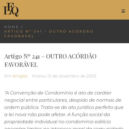
HOME
/
ARTIGO Nº 241 – OUTRO ACÓRDÃO
FAVORÁVEL
Artigo Nº 241 – OUTRO ACÓRDÃO
FAVORÁVEL
Em
Artigos
Postou
12 de novembro de 2003
“A Convenção de Condomínio é ato de caráter
negocial entre particulares, despido de normas de
ordem pública. Trata-se de ato jurídico perfeito que
a lei nova não pode afetar. A função social da
propriedade individual no condomínio edilício
encontra limites no interesse geral da comunidade