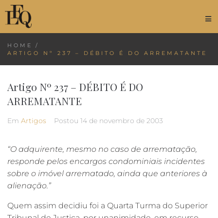
HOME
/
ARTIGO Nº 237 – DÉBITO É DO ARREMATANTE
Artigo Nº 237 – DÉBITO É DO
ARREMATANTE
Em
Artigos
Postou
14 de novembro de 2003
“O adquirente, mesmo no caso de arrematação,
responde pelos encargos condominiais incidentes
sobre o imóvel arrematado, ainda que anteriores à
alienação.”
Quem assim decidiu foi a Quarta Turma do Superior
Tribunal de Justiça, por unanimidade, em recurso