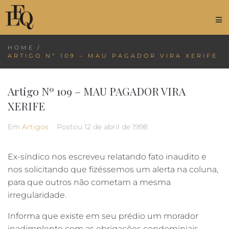
HOME
/
ARTIGO Nº 109 – MAU PAGADOR VIRA XERIFE
Artigo Nº 109 – MAU PAGADOR VIRA
XERIFE
Em
Artigos
Postou
12 de abril de 1998
Ex-síndico nos escreveu relatando fato inaudito e
nos solicitando que fizéssemos um alerta na coluna,
para que outros não cometam a mesma
irregularidade.
Informa que existe em seu prédio um morador
inadimplente com as obrigações condominiais