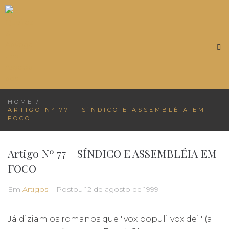
HOME
/
ARTIGO Nº 77 – SÍNDICO E ASSEMBLÉIA EM
FOCO
Artigo Nº 77 – SÍNDICO E ASSEMBLÉIA EM
FOCO
Em
Artigos
Postou
12 de agosto de 1999
Já diziam os romanos que "vox populi vox dei" (a