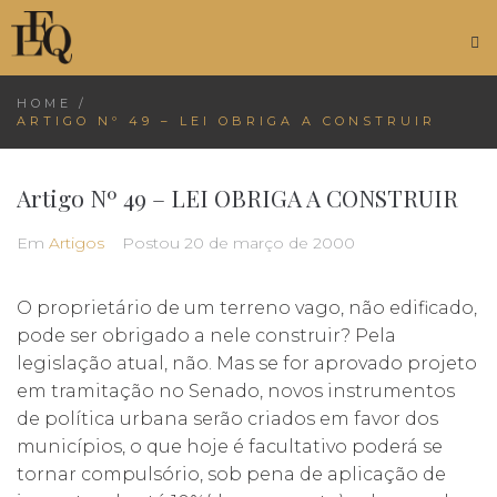
HOME
/
ARTIGO Nº 49 – LEI OBRIGA A CONSTRUIR
Artigo Nº 49 – LEI OBRIGA A CONSTRUIR
Em
Artigos
Postou
20 de março de 2000
O proprietário de um terreno vago, não edificado,
pode ser obrigado a nele construir? Pela
legislação atual, não. Mas se for aprovado projeto
em tramitação no Senado, novos instrumentos
de política urbana serão criados em favor dos
municípios, o que hoje é facultativo poderá se
tornar compulsório, sob pena de aplicação de