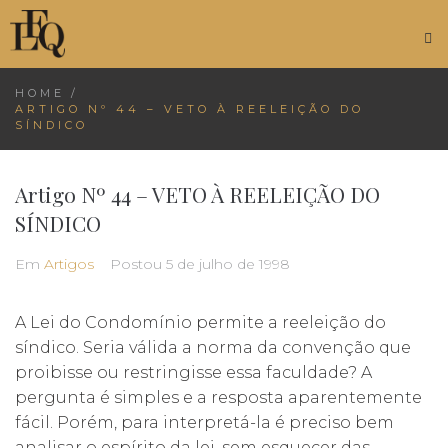
HOME
/
ARTIGO Nº 44 – VETO À REELEIÇÃO DO
SÍNDICO
Artigo Nº 44 – VETO À REELEIÇÃO DO
SÍNDICO
Em
Artigos
Postou
5 de julho de 1998
A Lei do Condomínio permite a reeleição do
síndico. Seria válida a norma da convenção que
proibisse ou restringisse essa faculdade? A
pergunta é simples e a resposta aparentemente
fácil. Porém, para interpretá-la é preciso bem
analisar o espírito da lei, sem esquecer das