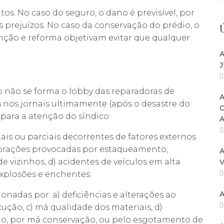
tos. No caso do seguro, o dano é previsível, por
is prejuízos. No caso da conservação do prédio, o
enção e reforma objetivam evitar que qualquer
A
J
 não se forma o lobby das reparadoras de
A
s nos jornais ultimamente (após o desastre do
 para a atenção do síndico:
ais ou parciais decorrentes de fatores externos
 vibrações provocadas por estaqueamento,
A
e vizinhos, d) acidentes de veículos em alta
V
explosões e enchentes.
A
onadas por: a) deficiências e alterações ao
ução, c) má qualidade dos materiais, d)
ção, por má conservação, ou pelo esgotamento de