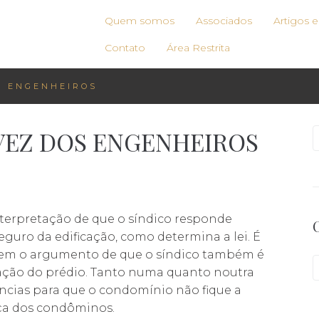
Quem somos
Associados
Artigos 
Contato
Área Restrita
OS ENGENHEIROS
E VEZ DOS ENGENHEIROS
terpretação de que o síndico responde
eguro da edificação, como determina a lei. É
lguem o argumento de que o síndico também é
vação do prédio. Tanto numa quanto noutra
ências para que o condomínio não fique a
ça dos condôminos.