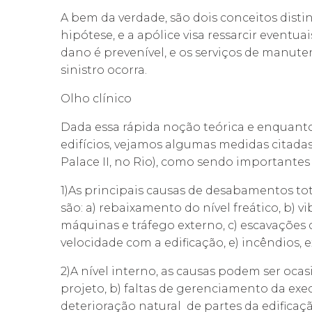
A bem da verdade, são dois conceitos distin
hipótese, e a apólice visa ressarcir eventua
dano é prevenível, e os serviços de manut
sinistro ocorra.
Olho clínico
Dada essa rápida noção teórica e enquanto
edifícios, vejamos algumas medidas citada
Palace II, no Rio), como sendo importantes
1)As principais causas de desabamentos tot
são: a) rebaixamento do nível freático, b)
máquinas e tráfego externo, c) escavações d
velocidade com a edificação, e) incêndios, 
2)A nível interno, as causas podem ser ocasi
projeto, b) faltas de gerenciamento da exec
deterioração natural de partes da edifica