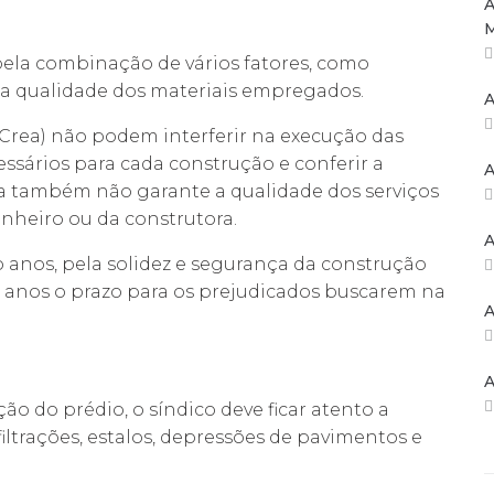
A
la combinação de vários fatores, como
na qualidade dos materiais empregados.
A
Crea) não podem interferir na execução das
essários para cada construção e conferir a
A
ea também não garante a qualidade dos serviços
nheiro ou da construtora.
A
o anos, pela solidez e segurança da construção
inte anos o prazo para os prejudicados buscarem na
A
A
o do prédio, o síndico deve ficar atento a
nfiltrações, estalos, depressões de pavimentos e