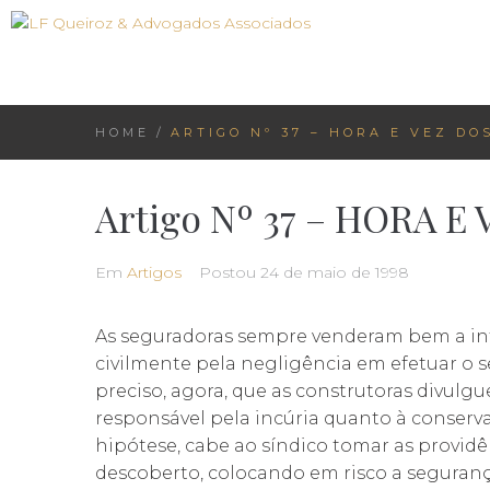
HOME
/
ARTIGO Nº 37 – HORA E VEZ D
Artigo Nº 37 – HORA 
Em
Artigos
Postou
24 de maio de 1998
As seguradoras sempre venderam bem a in
civilmente pela negligência em efetuar o s
preciso, agora, que as construtoras divu
responsável pela incúria quanto à conser
hipótese, cabe ao síndico tomar as provid
descoberto, colocando em risco a seguran