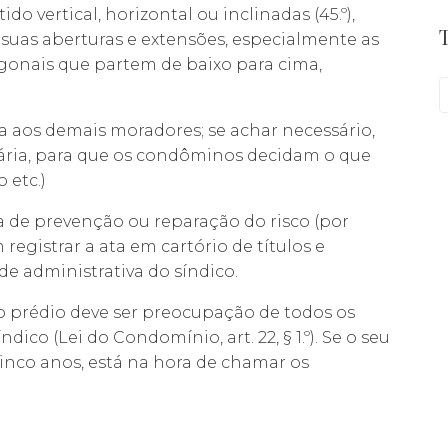
o vertical, horizontal ou inclinadas (45.º),
suas aberturas e extensões, especialmente as
gonais que partem de baixo para cima,
 aos demais moradores; se achar necessário,
nária, para que os condôminos decidam o que
 etc.)
a de prevenção ou reparação do risco (por
egistrar a ata em cartório de títulos e
e administrativa do síndico.
prédio deve ser preocupação de todos os
ico (Lei do Condomínio, art. 22, § 1.º). Se o seu
inco anos, está na hora de chamar os