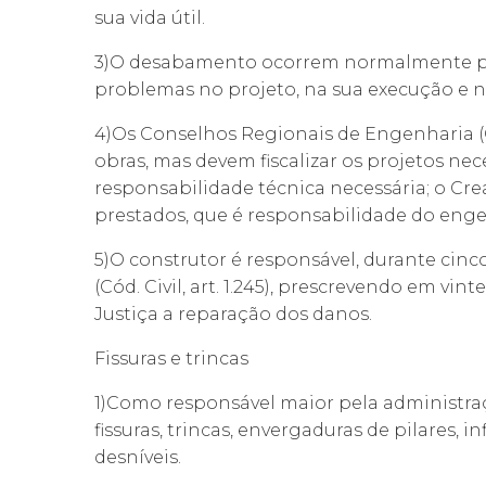
sua vida útil.
3)O desabamento ocorrem normalmente pe
problemas no projeto, na sua execução e 
4)Os Conselhos Regionais de Engenharia (
obras, mas devem fiscalizar os projetos nec
responsabilidade técnica necessária; o Cr
prestados, que é responsabilidade do enge
5)O construtor é responsável, durante cinc
(Cód. Civil, art. 1.245), prescrevendo em v
Justiça a reparação dos danos.
Fissuras e trincas
1)Como responsável maior pela administraçã
fissuras, trincas, envergaduras de pilares, i
desníveis.