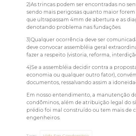
2)As trincas podem ser encontradas no sentid
sendo mais perigosas quanto maior forem 
que ultrapassam 4mm de abertura e as dia
denotando problema nas fundações.
3)Qualquer ocorrência deve ser comunicada
deve convocar assembléia geral extraordi
fazer a respeito (vistoria, reforma, interdição
4)Se a assembléia decidir contra a propost
economia ou qualquer outro fator), convém r
documentos, ressalvando assim a idoneidad
Em nosso entendimento, a manutenção do 
condôminos, além de atribuição legal do sínd
prédio foi mal construído ou tem mais de c
engenheiros.
Tags:
Vida Em Condomínio