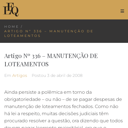
HOME
/
ARTIGO Nº 336 – MANUTENÇÃO DE
LOTEAMENTOS
Artigo Nº 336 – MANUTENÇÃO DE
LOTEAMENTOS
Em
Artigos
Postou
3 de abril de 2008
Ainda persiste a polêmica em torno da
obrigatoriedade – ou não – de se pagar despesas de
manutenção de loteamentos fechados. Como não
há lei a respeito, muitas decisões judiciais têm
procurado resolver a questão, ora dizendo que todos
devem pagar (corrente majoritária), ora que o