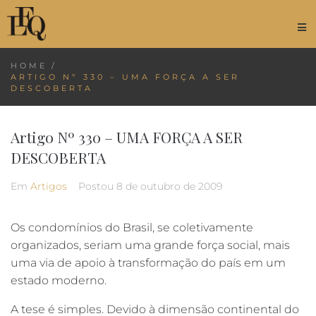
HOME
/
ARTIGO Nº 330 – UMA FORÇA A SER
DESCOBERTA
Artigo Nº 330 – UMA FORÇA A SER
DESCOBERTA
Em
Artigos
Postou
8 de outubro de 2009
Os condomínios do Brasil, se coletivamente
organizados, seriam uma grande força social, mais
uma via de apoio à transformação do país em um
estado moderno.
A tese é simples. Devido à dimensão continental do