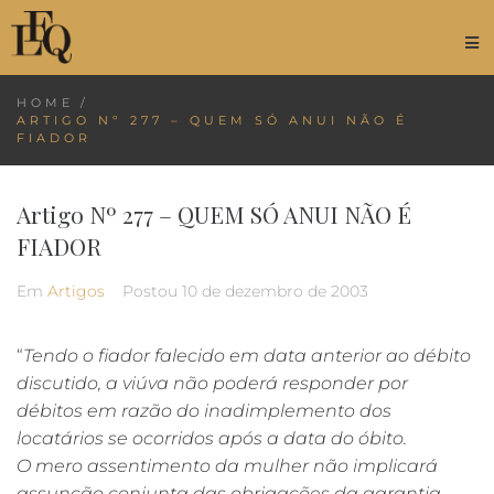
HOME
/
ARTIGO Nº 277 – QUEM SÓ ANUI NÃO É
FIADOR
Artigo Nº 277 – QUEM SÓ ANUI NÃO É
FIADOR
Em
Artigos
Postou
10 de dezembro de 2003
“
Tendo o fiador falecido em data anterior ao débito
discutido, a viúva não poderá responder por
débitos em razão do inadimplemento dos
locatários se ocorridos após a data do óbito.
O mero assentimento da mulher não implicará
assunção conjunta das obrigações da garantia