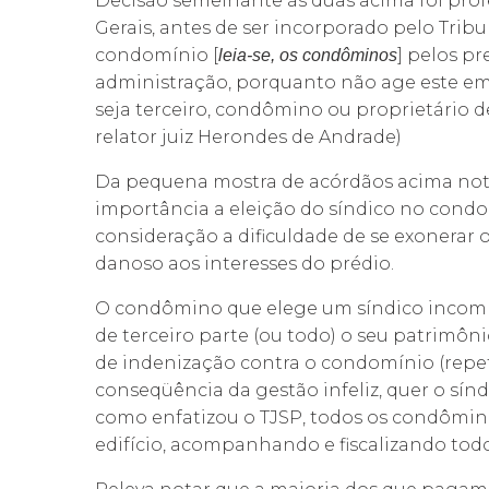
Decisão semelhante às duas acima foi prof
Gerais, antes de ser incorporado pelo Tribu
condomínio [
] pelos pr
leia-se, os condôminos
administração, porquanto não age este em 
seja terceiro, condômino ou proprietário d
relator juiz Herondes de Andrade)
Da pequena mostra de acórdãos acima noti
importância a eleição do síndico no cond
consideração a dificuldade de se exonerar
danoso aos interesses do prédio.
O condômino que elege um síndico incomp
de terceiro parte (ou todo) o seu patrimô
de indenização contra o condomínio (repe
conseqüência da gestão infeliz, quer o sínd
como enfatizou o TJSP, todos os condômin
edifício, acompanhando e fiscalizando todo