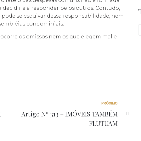
 o rateio das despesas comuns não é formada
decidir e a responder pelos outros. Contudo,
pode se esquivar dessa responsabilidade, nem
embléias condominiais.
o socorre os omissos nem os que elegem mal e
PRÓXIMO
E
Artigo Nº 313 – IMÓVEIS TAMBÉM
FLUTUAM