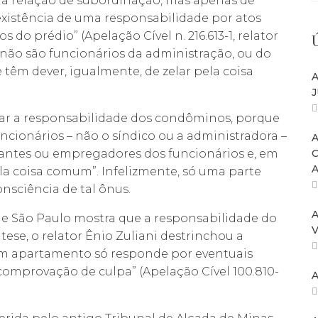
 relação de subordinação, mas apenas de
existência de uma responsabilidade por atos
 do prédio” (Apelação Cível n. 216.613-1, relator
s não são funcionários da administração, ou do
têm dever, igualmente, de zelar pela coisa
A
J
gar a responsabilidade dos condôminos, porque
funcionários – não o síndico ou a administradora –
A
atantes ou empregadores dos funcionários e, em
la coisa comum”. Infelizmente, só uma parte
nsciência de tal ônus.
A
de São Paulo mostra que a responsabilidade do
V
tese, o relator Ênio Zuliani destrinchou a
 em apartamento só responde por eventuais
comprovação de culpa” (Apelação Cível 100.810-
A