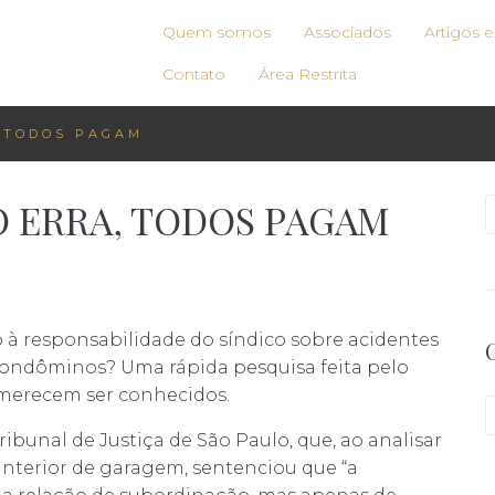
Quem somos
Associados
Artigos 
Contato
Área Restrita
, TODOS PAGAM
ICO ERRA, TODOS PAGAM
 à responsabilidade do síndico sobre acidentes
 condôminos? Uma rápida pesquisa feita pelo
 merecem ser conhecidos.
ribunal de Justiça de São Paulo, que, ao analisar
nterior de garagem, sentenciou que “a