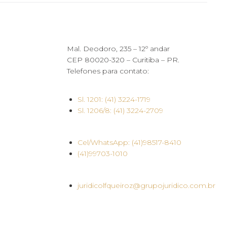
Mal. Deodoro, 235 – 12º andar
CEP 80020-320 – Curitiba – PR.
Telefones para contato:
Sl. 1201: (41) 3224-1719
Sl. 1206/8: (41) 3224-2709
Cel/WhatsApp: (41)98517-8410
(41)99703-1010
juridicolfqueiroz@grupojuridico.com.br