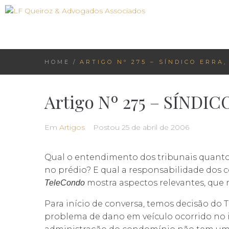
HOME
/
ARTIGO Nº 275 – SÍNDICO ERRA
Artigo Nº 275 – SÍND
Em
Artigos
Postou
25 de abril de 2006
Qual o entendimento dos tribunais quanto
no prédio? E qual a responsabilidade dos
mostra aspectos relevantes, que
TeleCondo
Para início de conversa, temos decisão do T
problema de dano em veículo ocorrido no i