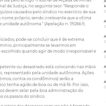
erida pelo antigo Tribunal de Alçada de Minas
A
nal de Justiça, no seguinte teor: “Responde o
ejuízos causados pelo síndico no exercício de sua
nome próprio, sendo irrelevante que a vítima
A
e unidade autônoma.” (Apelação n. 119266-9,
A
ciados, pode-se concluir que é de extrema
omínio, principalmente se levarmos em
 o escolhido quando agir de modo irresponsável e
A
etente ou desastrado está colocando nas mãos
A
nio, representado pela unidade autônoma. Ações
timos, contra os condôminos) serão a
A
ico tenha agido de boa ou de má-fé. Por isso,
os devem zelar pela boa administração do
s os passos do síndico.