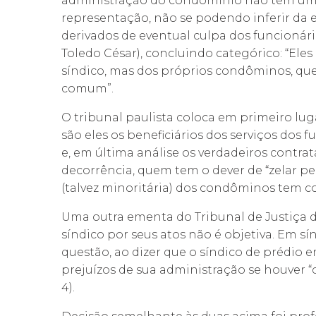
administração do condomínio não tem uma
representação, não se podendo inferir da 
derivados de eventual culpa dos funcionários
Toledo César), concluindo categórico: “Ele
síndico, mas dos próprios condôminos, que 
comum”.
O tribunal paulista coloca em primeiro lu
são eles os beneficiários dos serviços dos 
e, em última análise os verdadeiros contr
decorrência, quem tem o dever de “zelar pe
(talvez minoritária) dos condôminos tem co
Uma outra ementa do Tribunal de Justiça 
síndico por seus atos não é objetiva. Em sín
questão, ao dizer que o síndico de prédio
prejuízos de sua administração se houver “
4).