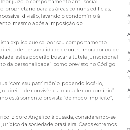
melhor juízo, o comportamento anti-social
co-proprietário para as áreas comuns edilícias,
A
possível divisão, levando o condomínio à
mento, mesmo após a imposição do
A
sta explica que se, por seu comportamento
o direito de personalidade de outro morador ou de
A
idade, estes poderão buscar a tutela jurisdicional
reito da personalidade”, como previsto no Código
A
nua “com seu patrimônio, podendo locá-lo,
A
 o direito de convivência naquele condomínio”.
no está somente prevista “de modo implícito”,
ico Izidoro Angélico é ousada, considerando-se
jurídico da sociedade brasileira. Casos extremos,