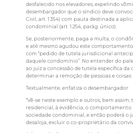
desfalecido nos elevadores, expelindo vômi
desembargador que o síndico deve convoca
Civil, art. 1.354) com pauta destinada a apli
condominial (art. 1.254, parág. único).
Se, posteriormente, paga a multa, o condô
e até mesmo agudou este comportamento an
com “pedido de tutela jurisdicional antec
daquele condomínio”. No entender do pal
ao juiz a concessão de tutela específica da ob
determinar a remoção de pessoas e coisas (id
Textualmente, enfatiza o desembargador:
“Vê-se neste exemplo e outros, bem assim, 
residencial, à evidência, o comportamento 
sociedade condominial, e então poderá o ju
desaloja, excluir o co-proprietário da conv