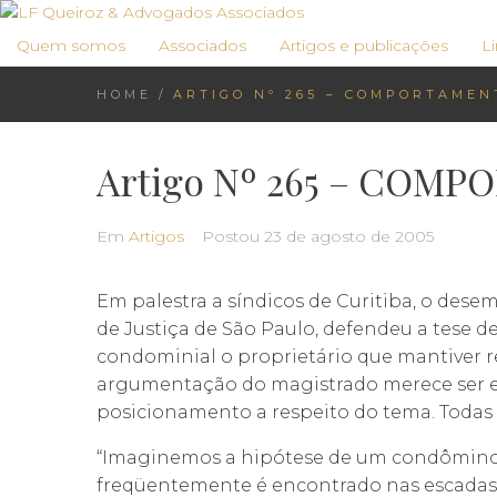
Ir
para
Quem somos
Associados
Artigos e publicações
Li
o
conteúdo
HOME
/
ARTIGO Nº 265 – COMPORTAMEN
Artigo Nº 265 – COM
Em
Artigos
Postou
23 de agosto de 2005
Em palestra a síndicos de Curitiba, o dese
de Justiça de São Paulo, defendeu a tese d
condominial o proprietário que mantiver r
argumentação do magistrado merece ser 
posicionamento a respeito do tema. Todas a
“Imaginemos a hipótese de um condômino 
freqüentemente é encontrado nas escada