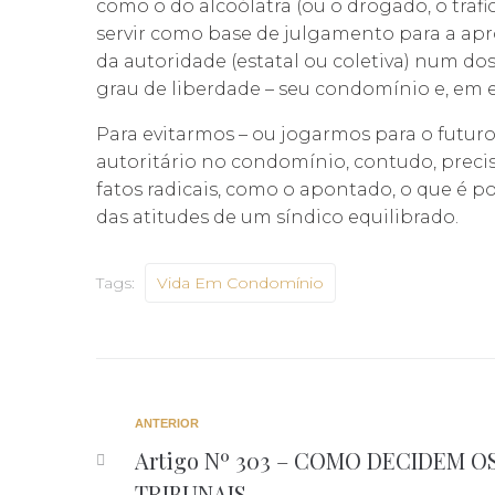
como o do alcoólatra (ou o drogado, o trafi
servir como base de julgamento para a apr
da autoridade (estatal ou coletiva) num do
grau de liberdade – seu condomínio e, em 
Para evitarmos – ou jogarmos para o futur
autoritário no condomínio, contudo, prec
fatos radicais, como o apontado, o que é po
das atitudes de um síndico equilibrado.
Tags:
Vida Em Condomínio
Navegação
Anterior
ANTERIOR
Artigo Nº 303 – COMO DECIDEM O
de
TRIBUNAIS