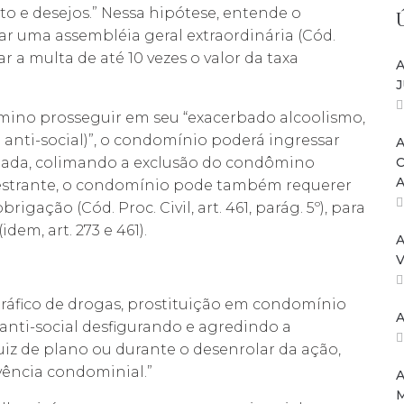
to e desejos.” Nessa hipótese, entende o
r uma assembléia geral extraordinária (Cód.
car a multa de até 10 vezes o valor da taxa
A
J
mino prosseguir em seu “exacerbado alcoolismo,
ti-social)”, o condomínio poderá ingressar
A
ipada, colimando a exclusão do condômino
estrante, o condomínio pode também requerer
rigação (Cód. Proc. Civil, art. 461, parág. 5º), para
em, art. 273 e 461).
A
V
tráfico de drogas, prostituição em condomínio
A
anti-social desfigurando e agredindo a
iz de plano ou durante o desenrolar da ação,
ivência condominial.”
A