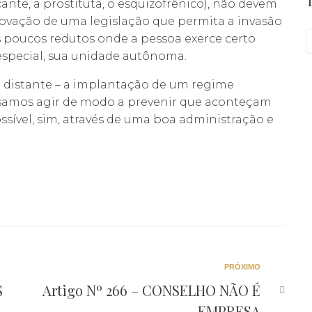
cante, a prostituta, o esquizofrênico), não devem
ovação de uma legislação que permita a invasão
s poucos redutos onde a pessoa exerce certo
especial, sua unidade autônoma.
o distante – a implantação de um regime
isamos agir de modo a prevenir que aconteçam
ssível, sim, através de uma boa administração e
Próximo
PRÓXIMO
S
Artigo Nº 266 – CONSELHO NÃO É
EMPRESA