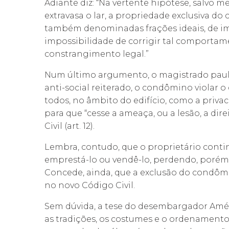
Adiante diz: “Na vertente hipótese, salvo 
extravasa o lar, a propriedade exclusiva do 
também denominadas frações ideais, de im
impossibilidade de corrigir tal comporta
constrangimento legal.”
Num último argumento, o magistrado pauli
anti-social reiterado, o condômino violar 
todos, no âmbito do edifício, como a privac
para que “cesse a ameaça, ou a lesão, a di
Civil (art. 12).
Lembra, contudo, que o proprietário conti
emprestá-lo ou vendê-lo, perdendo, porém,
Concede, ainda, que a exclusão do condômi
no novo Código Civil.
Sem dúvida, a tese do desembargador Amér
as tradições, os costumes e o ordenamento 