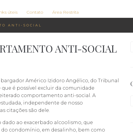
nks úteis
Contato
Área Restrita
TO ANTI-SOCIAL
PORTAMENTO ANTI-SOCIAL
P
mbargador Américo Izidoro Angélico, do Tribunal
e que é possível excluir da comunidade
eiterado comportamento anti-social. A
estudada, independente de nosso
s citações são dele.
dado ao exacerbado alcoolismo, que
s do condomínio, em desalinho, bem como