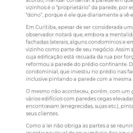
acordo, mandar consertar a parede em que
vizinhos é o “proprietário” da parede, por e
“dono”, porque é ele que diariamente a vê e
Em Curitiba, apesar de ser considerada um
observador notará que, embora a mentali
fachadas laterais, alguns condomínios e 
vizinho como parte de seu negócio. Assim
cuja edificação está recuada da rua por fo
reformou a parede do prédio confinante
condominial, que investiu no prédio nas fa
inclusive pintando a parede com a mesma c
O mesmo não aconteceu, porém, com um g
vários edifícios com paredes cegas elevada
encontravam (enegrecidas, sujas etc.), pin
seus clientes.
Como a lei não obriga as partes a se reun