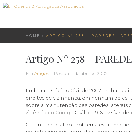
HOME
/
ARTIGO Nº 258 – PAREDES LAT
Artigo Nº 258 – PARE
Em
Artigos
Postou
11 de abril de 2005
Embora o Código Civil de 2002 tenha dedic
direitos de vizinhança, em nenhum deles 
sobre a manutenção das paredes laterais d
vigência do Código Civil de 1916 – visível de
O ponto crucial do problema está em que as