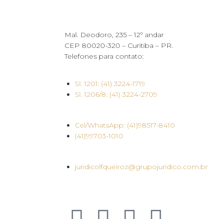
Mal. Deodoro, 235 – 12º andar
CEP 80020-320 – Curitiba – PR.
Telefones para contato:
Sl. 1201: (41) 3224-1719
Sl. 1206/8: (41) 3224-2709
Cel/WhatsApp: (41)98517-8410
(41)99703-1010
juridicolfqueiroz@grupojuridico.com.br