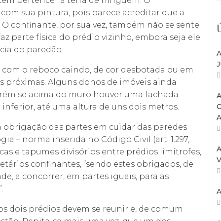
recem pertencer à terra de ninguém. O
com sua pintura, pois parece acreditar que a
l. O confinante, por sua vez, também não se sente
z parte física do prédio vizinho, embora seja ele
cia do paredão.
A
J
a, com o reboco caindo, de cor desbotada ou em
s próximas. Alguns donos de imóveis ainda
porém se acima do muro houver uma fachada
A
 inferior, até uma altura de uns dois metros.
 obrigação das partes em cuidar das paredes
ia – norma inserida no Código Civil (art. 1.297,
A
rcas e tapumes divisórios entre prédios limítrofes,
V
ários confinantes, “sendo estes obrigados, de
, a concorrer, em partes iguais, para as
.
A
os dois prédios devem se reunir e, de comum