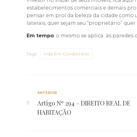
investir no visual de seus imóveis, fica aq
estabelecimentos comerciais e demais pro
pensar em prol da beleza da cidade como 
laterais, quer sejam seu “proprietário” quer
Em tempo
: o mesmo se aplica às paredes 
Tags:
Vida Em Condomínio
ANTERIOR
Artigo Nº 294 – DIREITO REAL DE
HABITAÇÃO