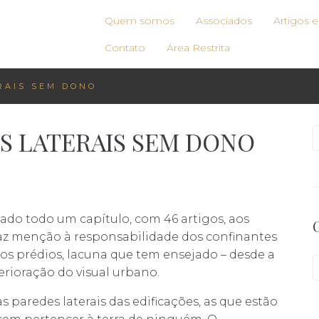
Quem somos
Associados
Artigos 
Contato
Área Restrita
ERAIS SEM DONO
DES LATERAIS SEM DONO
ado todo um capítulo, com 46 artigos, aos
faz menção à responsabilidade dos confinantes
os prédios, lacuna que tem ensejado – desde a
terioração do visual urbano.
 paredes laterais das edificações, as que estão