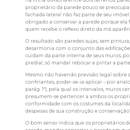
na linha divisória entre dois terrenos, pa
proprietário da parede pouco se preocupa 
fachada lateral não faz parte de seu imóve
obrigado a conservar a parede porque ela fa
quem recebe o reflexo direto da má aparên
O resultado são paredes sujas, sem pintur
desarmonia com o conjunto das edificaçõe
cuidam da parte interna de seus muros, 
predial, só mandar rebocar e pintar a parte
Mesmo não havendo previsão legal sobre a
confinantes, poder-se-ia aplicar – por analog
parág. 1º), pela qual os intervalos, muros ce
presumem-se pertencer a ambos os propriet
conformidade com os costumes da localidade
despesas de sua construção e conservação”
O bom senso indica que os proprietários d