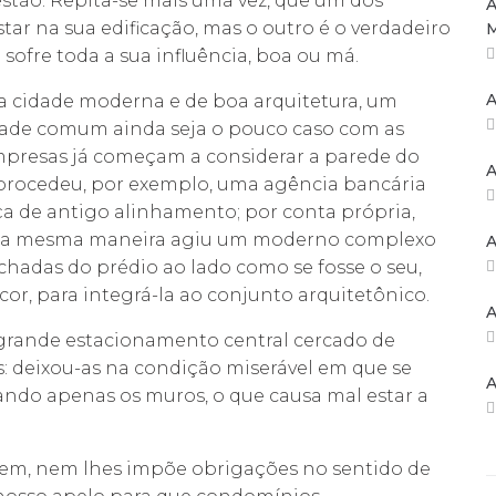
stão. Repita-se mais uma vez, que um dos
A
star na sua edificação, mas o outro é o verdadeiro
 sofre toda a sua influência, boa ou má.
A
a cidade moderna e de boa arquitetura, um
dade comum ainda seja o pouco caso com as
empresas já começam a considerar a parede do
A
 procedeu, por exemplo, uma agência bancária
rça de antigo alinhamento; por conta própria,
. Da mesma maneira agiu um moderno complexo
A
chadas do prédio ao lado como se fosse o seu,
or, para integrá-la ao conjunto arquitetônico.
A
rande estacionamento central cercado de
s: deixou-as na condição miserável em que se
A
tando apenas os muros, o que causa mal estar a
irem, nem lhes impõe obrigações no sentido de