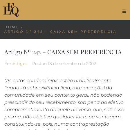
HOME
/
ARTIGO Nº 242 – CAIXA SEM PREFERÊNCIA
Artigo Nº 242 – CAIXA SEM PREFERÊNCIA
Em
Artigos
Postou
18 de setembro de 2002
“
As cotas condominiais estão umbilicalmente
ligadas à sobrevivência (leia, manutenção) da
comunidade em seu contexto geral, não podendo
prescindir do seu recebimento, sob pena do efetivo
comprometimento daquele universo, que, sob esse
prisma, não objetiva qualquer lucro ou vantagem,
constituindo-se, pois, numa contraprestação