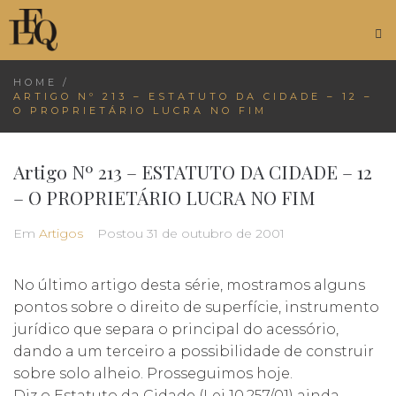
HOME
/
ARTIGO Nº 213 – ESTATUTO DA CIDADE – 12 –
O PROPRIETÁRIO LUCRA NO FIM
Artigo Nº 213 – ESTATUTO DA CIDADE – 12
– O PROPRIETÁRIO LUCRA NO FIM
Em
Artigos
Postou
31 de outubro de 2001
No último artigo desta série, mostramos alguns
pontos sobre o direito de superfície, instrumento
jurídico que separa o principal do acessório,
dando a um terceiro a possibilidade de construir
sobre solo alheio. Prosseguimos hoje.
Diz o Estatuto da Cidade (Lei 10.257/01) ainda