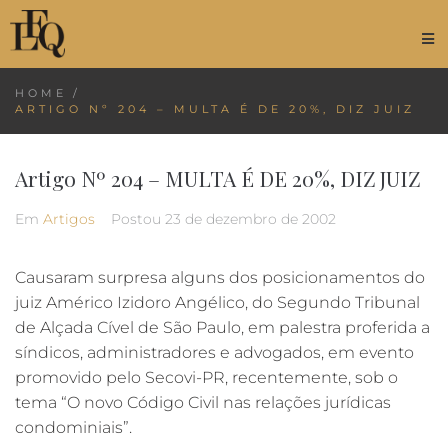
HOME
/
ARTIGO Nº 204 – MULTA É DE 20%, DIZ JUIZ
Artigo Nº 204 – MULTA É DE 20%, DIZ JUIZ
Em
Artigos
Postou
23 de dezembro de 2002
Causaram surpresa alguns dos posicionamentos do
juiz Américo Izidoro Angélico, do Segundo Tribunal
de Alçada Cível de São Paulo, em palestra proferida a
síndicos, administradores e advogados, em evento
promovido pelo Secovi-PR, recentemente, sob o
tema “O novo Código Civil nas relações jurídicas
condominiais”.