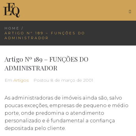
HOME
/
ARTIGO Nº 189 – FUNÇÕES DO
ADMINISTRADOR
Artigo Nº 189 – FUNÇÕES DO
ADMINISTRADOR
Em
Artigos
Postou
8 de março de 2001
As administradoras de imóveis ainda são, salvo
poucas exceções, empresas de pequeno e médio
porte, onde predomina o atendimento
personalizado e é fundamental a confiança
depositada pelo cliente.